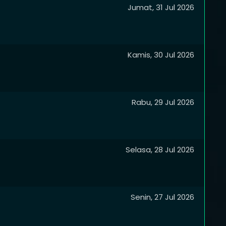
Jumat, 31 Jul 2026
Kamis, 30 Jul 2026
Rabu, 29 Jul 2026
Selasa, 28 Jul 2026
Senin, 27 Jul 2026