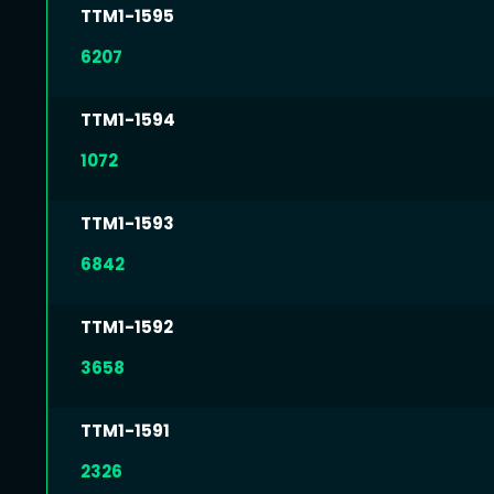
TTM1-1595
6207
TTM1-1594
1072
TTM1-1593
6842
TTM1-1592
3658
TTM1-1591
2326