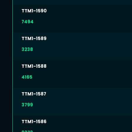
TTM1-1590
7494
TTM1-1589
3238
TTM1-1588
4165
TTM1-1587
3799
TTM1-1586