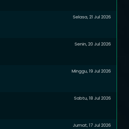
Selasa, 21 Jul 2026
Senin, 20 Jul 2026
Minggu, 19 Jul 2026
Sabtu, 18 Jul 2026
Jumat, 17 Jul 2026