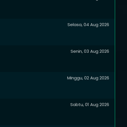
Selasa, 04 Aug 2026
Senin, 03 Aug 2026
Minggu, 02 Aug 2026
Sabtu, 01 Aug 2026