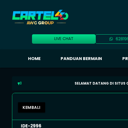
LIVE CHAT
62819
HOME
PANDUAN BERMAIN
P
SELAMAT DATANG DI SITUS CARTEL
KEMBALI
IDE-2996