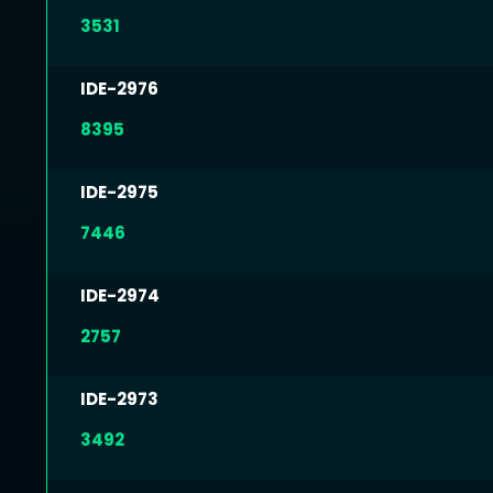
3531
IDE-2976
8395
IDE-2975
7446
IDE-2974
2757
IDE-2973
3492