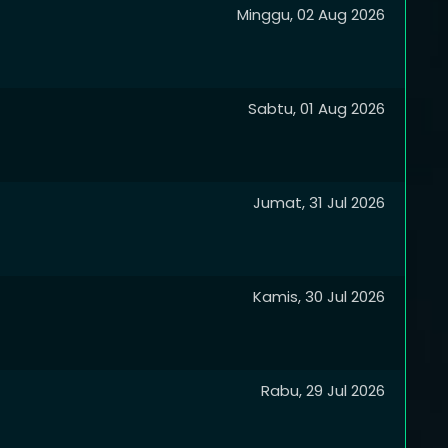
Minggu, 02 Aug 2026
Sabtu, 01 Aug 2026
Jumat, 31 Jul 2026
Kamis, 30 Jul 2026
Rabu, 29 Jul 2026