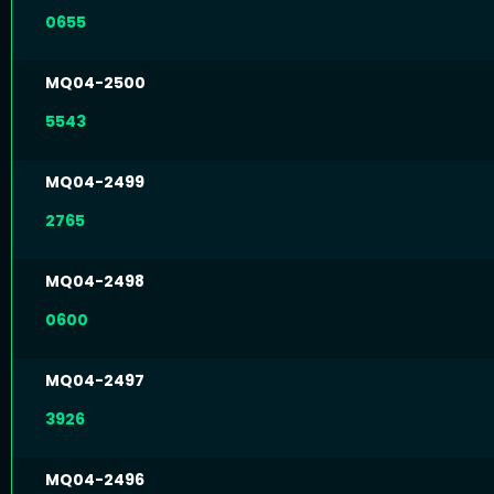
0655
MQ04-2500
5543
MQ04-2499
2765
MQ04-2498
0600
MQ04-2497
3926
MQ04-2496