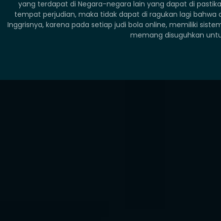
yang terdapat di Negara-negara lain yang dapat di pastika
tempat perjudian, maka tidak dapat di ragukan lagi bah
Inggrisnya, karena pada setiap judi bola online, memiliki 
memang disuguhkan untuk