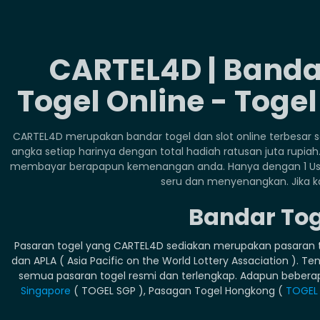
CARTEL4D | Bandar
Togel Online - Toge
CARTEL4D merupakan bandar togel dan slot online terbesar sert
angka setiap harinya dengan total hadiah ratusan juta rupia
membayar berapapun kemenangan anda. Hanya dengan 1 User 
seru dan menyenangkan. Jika kal
Bandar Tog
Pasaran togel yang CARTEL4D sediakan merupakan pasaran togel
dan APLA ( Asia Pacific on the World Lottery Assaciation )
semua pasaran togel resmi dan terlengkap. Adapun beberapa 
Singapore
( TOGEL SGP ), Pasagan Togel Hongkong (
TOGEL