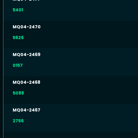
5401
MQ04-2470
5626
MQ04-2469
0157
MQ04-2468
5088
MQ04-2467
2756