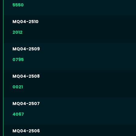
5550
MQ04-2510
2012
MQ04-2509
0795
MQ04-2508
0021
MQ04-2507
4067
MQ04-2506