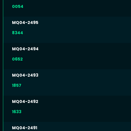
0054
MQ04-2495
8344
MQ04-2494
0652
MQ04-2493
1857
MQ04-2492
1633
MQ04-2491