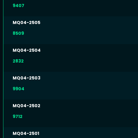
9407
MQ04-2505
8509
MQ04-2504
2832
MQ04-2503
9904
MQ04-2502
9712
MQ04-2501