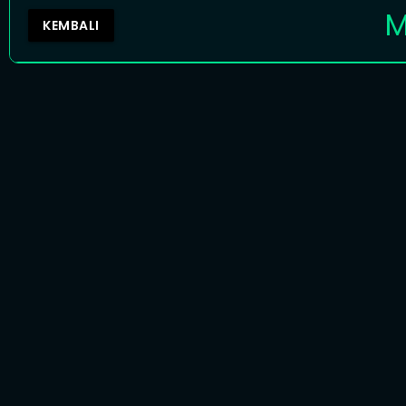
M
KEMBALI