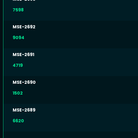
7598
MSE-2692
9094
MSE-2691
4719
MSE-2690
1502
MSE-2689
6620