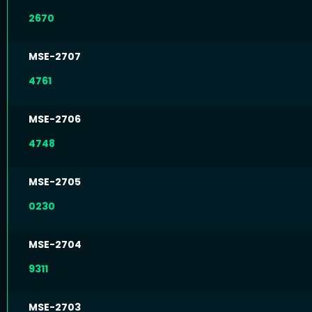
2670
MSE-2707
4761
MSE-2706
4748
MSE-2705
0230
MSE-2704
9311
MSE-2703