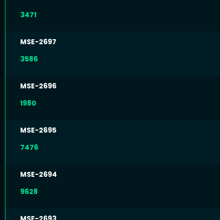
3471
MSE-2697
3586
MSE-2696
1980
MSE-2695
7476
MSE-2694
9628
MSE-2693