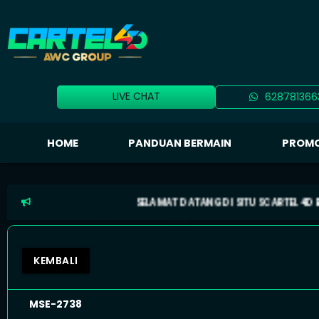
LIVE CHAT
628781366
HOME
PANDUAN BERMAIN
PROM
SELAMAT DATANG DI SITUS CARTEL4D BANDAR T
KEMBALI
MSE-2738