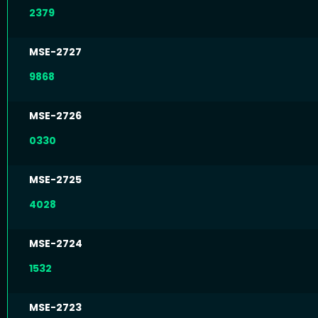
2379
MSE-2727
9868
MSE-2726
0330
MSE-2725
4028
MSE-2724
1532
MSE-2723