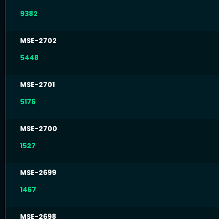
9382
MSE-2702
5448
MSE-2701
5176
MSE-2700
1527
MSE-2699
1467
MSE-2698