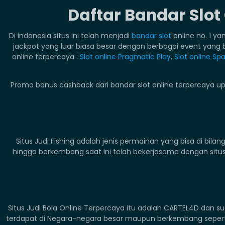
Daftar Bandar Slo
Di indonesia situs ini telah menjadi
bandar slot
online no. 1 
jackpot yang luar biasa besar dengan berbagai event yang be
online terpercaya :
Slot online Pragmatic Play
,
Slot online S
Promo bonus cashback dari bandar slot online terpercaya up
Situs Judi Fishing adalah jenis permainan yang bisa di bi
hingga berkembang saat ini telah bekerjasama dengan situs r
Situs Judi Bola Online Terpercaya itu adalah CARTEL4D dan s
terdapat di Negara-negara besar maupun berkembang seperti 